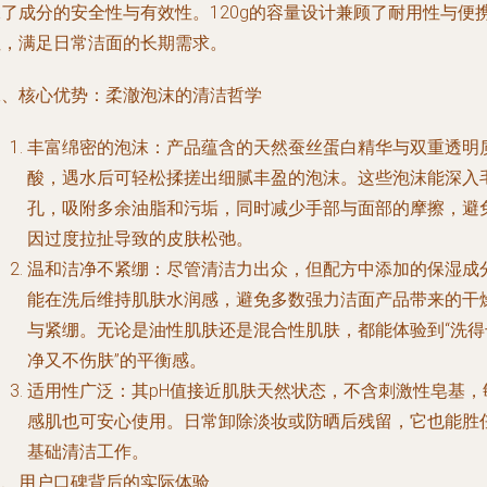
保了成分的安全性与有效性。120g的容量设计兼顾了耐用性与便
性，满足日常洁面的长期需求。
二、核心优势：柔澈泡沫的清洁哲学
丰富绵密的泡沫：产品蕴含的天然蚕丝蛋白精华与双重透明
酸，遇水后可轻松揉搓出细腻丰盈的泡沫。这些泡沫能深入
孔，吸附多余油脂和污垢，同时减少手部与面部的摩擦，避
因过度拉扯导致的皮肤松弛。
温和洁净不紧绷：尽管清洁力出众，但配方中添加的保湿成
能在洗后维持肌肤水润感，避免多数强力洁面产品带来的干
与紧绷。无论是油性肌肤还是混合性肌肤，都能体验到“洗得
净又不伤肤”的平衡感。
适用性广泛：其pH值接近肌肤天然状态，不含刺激性皂基，
感肌也可安心使用。日常卸除淡妆或防晒后残留，它也能胜
基础清洁工作。
三、用户口碑背后的实际体验