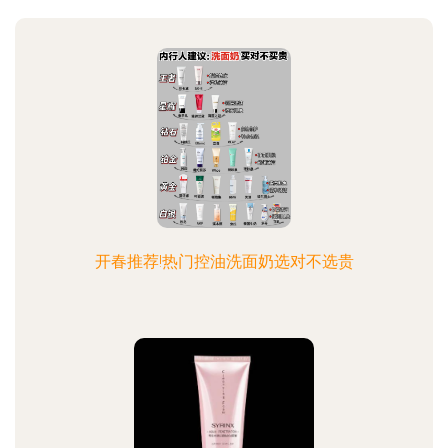
开春推荐!热门控油洗面奶选对不选贵