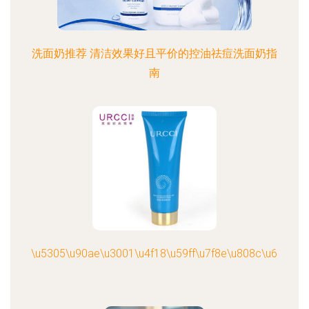
洗面奶推荐 清洁效果好且平价的控油祛痘洗面奶指
南
\u5305\u90ae\u3001\u4f18\u59ff\u7f8e\u808c\u6c34\u