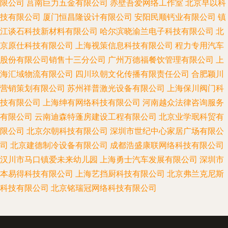
限公司
莒南巨力五金有限公司
赤壁吾爱网络工作室
北京早以科
技有限公司
厦门恒昌隆设计有限公司
安阳民顺钙业有限公司
镇
江谈石科技新材料有限公司
哈尔滨晓渝兰电子科技有限公司
北
京原仕科技有限公司
上海视策信息科技有限公司
程力专用汽车
股份有限公司销售十三分公司
广州万德福餐饮管理有限公司
上
海汇域物流有限公司
四川玖朝文化传播有限责任公司
合肥颖川
营销策划有限公司
苏州祥普激光设备有限公司
上海保川阀门科
技有限公司
上海绅有网络科技有限公司
河南越众法律咨询服务
有限公司
云南迪森特蓬房建设工程有限公司
北京业学珉科贸有
限公司
北京尔朝科技有限公司
深圳市世纪中心家居广场有限公
司
北京建德制冷设备有限公司
成都浩盛康联网络科技有限公司
汉川市马口镇爱未来幼儿园
上海勇士汽车发展有限公司
深圳市
本易得科技有限公司
上海艺挡厨科技有限公司
北京弗兰克尼斯
科技有限公司
北京铭瑞冠网络科技有限公司