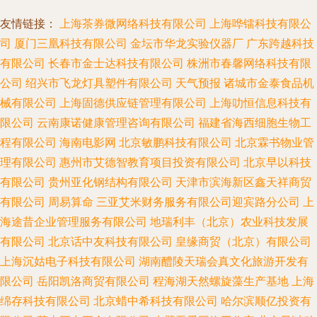
友情链接：
上海茶券微网络科技有限公司
上海哗镭科技有限公
司
厦门三凰科技有限公司
金坛市华龙实验仪器厂
广东跨越科技
有限公司
长春市金士达科技有限公司
株洲市春馨网络科技有限
公司
绍兴市飞龙灯具塑件有限公司
天气预报
诸城市金泰食品机
械有限公司
上海固德供应链管理有限公司
上海叻恒信息科技有
限公司
云南康诺健康管理咨询有限公司
福建省海西细胞生物工
程有限公司
海南电影网
北京敏鹏科技有限公司
北京霖书物业管
理有限公司
惠州市艾德智教育项目投资有限公司
北京早以科技
有限公司
贵州亚化钢结构有限公司
天津市滨海新区鑫天祥商贸
有限公司
周易算命
三亚艾米财务服务有限公司迎宾路分公司
上
海途昔企业管理服务有限公司
地瑞利丰（北京）农业科技发展
有限公司
北京话中友科技有限公司
皇缘商贸（北京）有限公司
上海沉姑电子科技有限公司
湖南醴陵天瑞会真文化旅游开发有
限公司
岳阳凯洛商贸有限公司
程海湖天然螺旋藻生产基地
上海
绵存科技有限公司
北京蜡中希科技有限公司
哈尔滨顺亿投资有