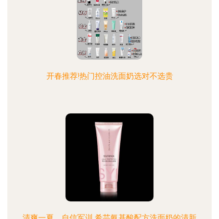
开春推荐!热门控油洗面奶选对不选贵
清爽一夏，自信军训 希芸氨基酸配方洗面奶的清新