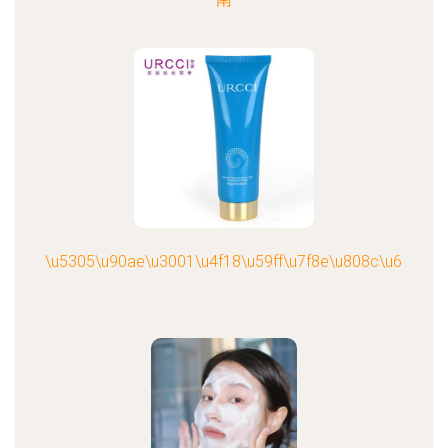
\u5305\u90ae\u3001\u4f18\u59ff\u7f8e\u808c\u6c34\u