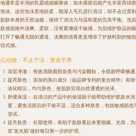
质地通常是丰润的乳霜或细腻膏体，加水揉搓后能产生丰富而绵
的泡沫。这些泡沫质地轻柔，能深入毛孔进行清洁，却不会过度
离肌肤本身的天然油脂，保持了清洁力与温和度的完美平衡。洗
肌肤感觉格外清爽、柔软，没有紧绷或干燥感，为后续护肤品的
收打开了畅通无阻的通道。淡雅的清香更是增添了护肤时刻的愉
与仪式感。
核心功效：不止于洁，更在于养
深层净澈：
有效清除面部杂质与污染颗粒，令肌肤呼吸畅通
提亮肤色：
添加的美白成分（如品牌专利的复合精华）有助
淡化暗沉，均匀肤色，使肌肤呈现自然通透的光泽。
舒缓保湿：
在清洁的产品中的保湿因子能帮助维护肌肤水润
度，避免洁面后的干燥不适，适合多种肤质，包括敏感肌也
尝试。
提升肤质：
长期使用，有助于肌肤看起来更细腻、光滑，为
造“发光肌”做好每日第一步的护理。