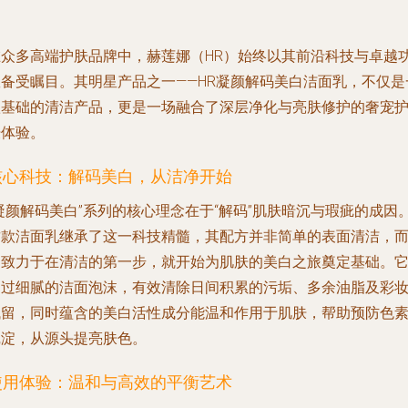
在众多高端护肤品牌中，赫莲娜（HR）始终以其前沿科技与卓越
效备受瞩目。其明星产品之一——HR凝颜解码美白洁面乳，不仅是
款基础的清洁产品，更是一场融合了深层净化与亮肤修护的奢宠
肤体验。
核心科技：解码美白，从洁净开始
凝颜解码美白”系列的核心理念在于“解码”肌肤暗沉与瑕疵的成因
这款洁面乳继承了这一科技精髓，其配方并非简单的表面清洁，
是致力于在清洁的第一步，就开始为肌肤的美白之旅奠定基础。
通过细腻的洁面泡沫，有效清除日间积累的污垢、多余油脂及彩
残留，同时蕴含的美白活性成分能温和作用于肌肤，帮助预防色
沉淀，从源头提亮肤色。
使用体验：温和与高效的平衡艺术