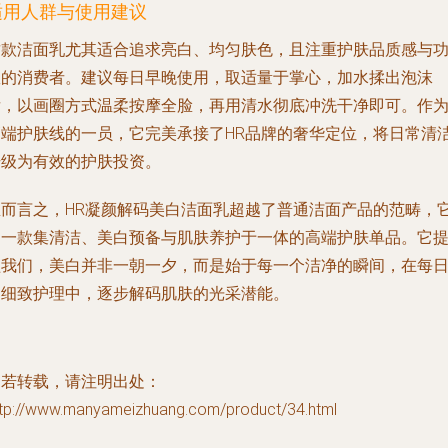
适用人群与使用建议
这款洁面乳尤其适合追求亮白、均匀肤色，且注重护肤品质感与
效的消费者。建议每日早晚使用，取适量于掌心，加水揉出泡沫
后，以画圈方式温柔按摩全脸，再用清水彻底冲洗干净即可。作
高端护肤线的一员，它完美承接了HR品牌的奢华定位，将日常清
升级为有效的护肤投资。
总而言之，HR凝颜解码美白洁面乳超越了普通洁面产品的范畴，
是一款集清洁、美白预备与肌肤养护于一体的高端护肤单品。它
醒我们，美白并非一朝一夕，而是始于每一个洁净的瞬间，在每
的细致护理中，逐步解码肌肤的光采潜能。
如若转载，请注明出处：
ttp://www.manyameizhuang.com/product/34.html